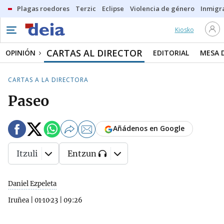
Plagas roedores
Terzic
Eclipse
Violencia de género
Inmigra
Kiosko
CARTAS AL DIRECTOR
OPINIÓN
EDITORIAL
MESA 
CARTAS A LA DIRECTORA
Paseo
Añádenos en Google
Itzuli
Entzun
Daniel Ezpeleta
Iruñea
|
01·10·23
|
09:26