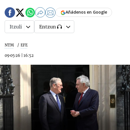
Añádenos en Google
Itzuli
Entzun
NTM
EFE
09·05·26
|
16:52