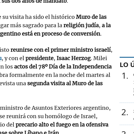
en sus dos años de mandato
.
su visita ha sido el histórico
Muro de las
lugar más sagrado para la
religión judía
,
a la
rgentino está en proceso de conversión
.
isto
reunirse con el primer ministro israelí
,
u
, y con el
presidente
,
Isaac Herzog
. Milei
LO 
n los
actos del 78º Día de la Independencia
1
bra formalmente en la noche del martes al
revista una
segunda visita al Muro de las
ministro de Asuntos Exteriores argentino,
2
se reunirá con su homólogo de Israel,
io del
precario alto el fuego en la ofensiva
se sobre Líbano e Irán
.