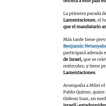
tercera a este país 
La primera parada de 
Lamentaciones
, el 
que el mandatario a
Más tarde tiene prev
Benjamín Netanyah
participará además e
de Israel,
que se cele
miércoles, y tiene p
Lamentaciones
.
Acompaña a Milei el 
Pablo Quirno, quien 
Gideon Saar, en med
israelí-estadouniden