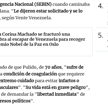
4
igencia Nacional (SEBIN)
cuando caminaba
lana. "
Le dijeron estar solicitado y se lo
, según Vente Venezuela.
5
 Corina Machado se fracturó una
bra al escapar de Venezuela para recoger
emio Nobel de la Paz en Oslo
ado de que Pulido, de
70 años
, "
sufre de
na
condición de coagulación
que requiere
extremo cuidado
para evitar
infartos o
asculares
". "
Su vida está en grave peligro
",
 de demandar la "
libertad inmediata
" de
presos políticos
".