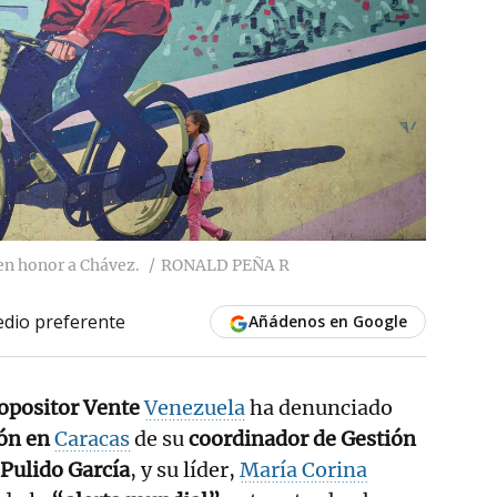
en honor a Chávez.
RONALD PEÑA R
dio preferente
Añádenos en Google
 opositor Vente
Venezuela
ha denunciado
ón en
Caracas
de su
coordinador de Gestión
Pulido García
, y su líder,
María Corina