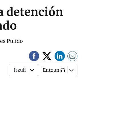
a detención
ado
es Pulido
Itzuli
Entzun