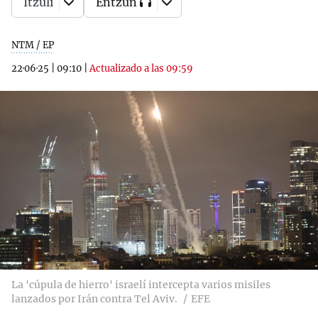
Itzuli
Entzun
NTM / EP
22·06·25
|
09:10
|
Actualizado a las 09:59
La 'cúpula de hierro' israelí intercepta varios misiles
lanzados por Irán contra Tel Aviv.
EFE