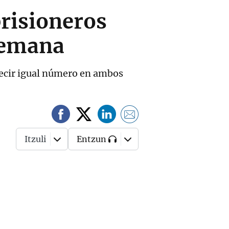
prisioneros
semana
 decir igual número en ambos
Itzuli
Entzun