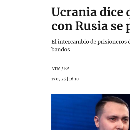
Ucrania dice 
con Rusia se
El intercambio de prisioneros 
bandos
NTM / EP
17·05·25
|
16:10