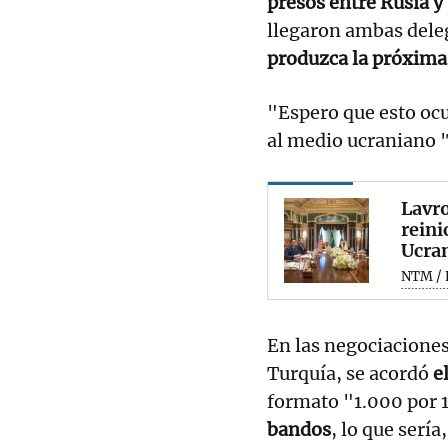
presos entre Rusia y
llegaron ambas dele
produzca la próxim
"Espero que esto ocu
al medio ucraniano 
Lavro
reini
Ucra
NTM / 
En las negociaciones
Turquía, se acordó
el
formato "1.000 por 1
bandos
, lo que sería