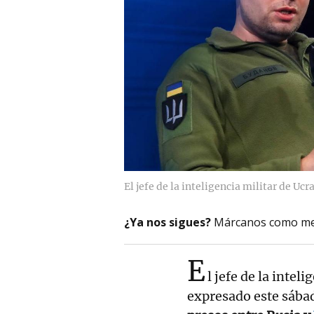
El jefe de la inteligencia militar de Uc
¿Ya nos sigues?
Márcanos como me
E
l jefe de la intel
expresado este sába