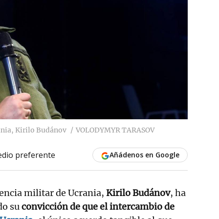
rania, Kirilo Budánov
VOLODYMYR TARASOV
dio preferente
Añádenos en Google
igencia militar de Ucrania,
Kirilo Budánov
, ha
do su
convicción de que el intercambio de