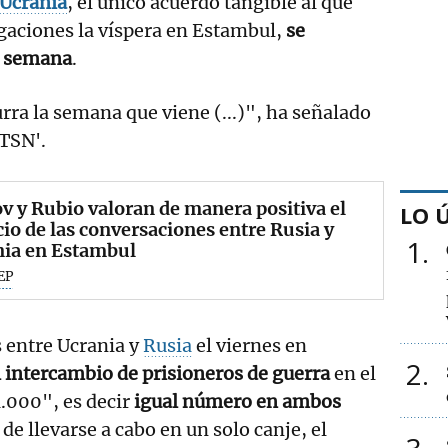
Ucrania
, el único acuerdo tangible al que
gaciones la víspera en Estambul,
se
a semana
.
rra la semana que viene (...)", ha señalado
'TSN'.
v y Rubio valoran de manera positiva el
LO 
cio de las conversaciones entre Rusia y
1
nia en Estambul
EP
 entre Ucrania y
Rusia
el viernes en
2
 intercambio de prisioneros de guerra
en el
.000", es decir
igual número en ambos
, de llevarse a cabo en un solo canje, el