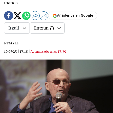
manos
Añádenos en Google
Itzuli
Entzun
NTM / EP
16·05·25
|
17:18
|
Actualizado a las 17:39