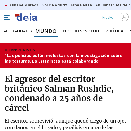
Oihane Mateos
Gol de Aduriz
Esne Beltza
Anular tarjeta de c
Kiosko
MUNDO
ACTUALIDAD
ELECCIONES EEUU
POLÍTICA
ENTREVISTA
"Las policías están molestas con la investigación sobre
las torturas. La Ertzaintza está colaborando"
El agresor del escritor
británico Salman Rushdie,
condenado a 25 años de
cárcel
El escritor sobrevivió, aunque quedó ciego de un ojo,
con daños en el hígado y parálisis en una de las