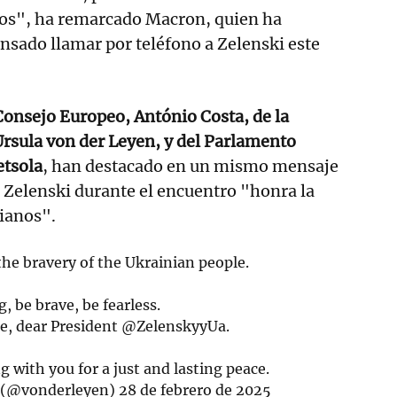
s", ha remarcado Macron, quien ha
nsado llamar por teléfono a Zelenski este
Consejo Europeo, António Costa, de la
rsula von der Leyen, y del Parlamento
etsola
, han destacado en un mismo mensaje
 Zelenski durante el encuentro "honra la
nianos".
the bravery of the Ukrainian people.
, be brave, be fearless.
e, dear President
@ZelenskyyUa
.
 with you for a just and lasting peace.
n (@vonderleyen)
28 de febrero de 2025