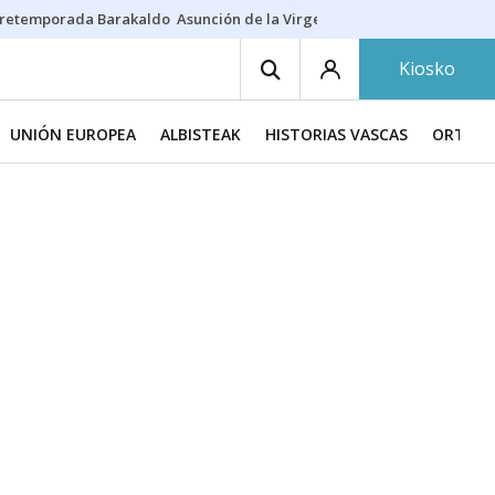
retemporada Barakaldo
Asunción de la Virgen
Casa Targaryen
Gazt
Kiosko
UNIÓN EUROPEA
ALBISTEAK
HISTORIAS VASCAS
ORTZAD