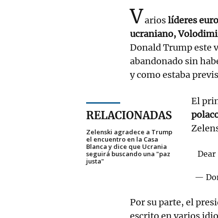
V
arios
líderes eur
ucraniano, Volodimi
Donald Trump este vi
abandonado sin haber
y como estaba previs
El pri
RELACIONADAS
polac
Zelens
Zelenski agradece a Trump
el encuentro en la Casa
Blanca y dice que Ucrania
Dear
seguirá buscando una "paz
justa"
— Don
Por su parte, el pre
escrito en varios id