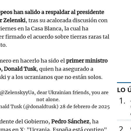
opeos han salido a respaldar al presidente
r Zelenski
, tras su acalorada discusión con
ernes en la Casa Blanca, la cual ha
 firmado el acuerdo sobre tierras raras tal
to.
mero en hacerlo ha sido el
primer ministro
o, Donald Tusk
, quien ha asegurado a
ki y a los ucranianos que no están solos.
LO 
@ZelenskyyUa
, dear Ukrainian friends, you are
1
not alone.
ald Tusk (@donaldtusk)
28 de febrero de 2025
sidente del Gobierno,
Pedro Sánchez
, ha
2
iomas en X: "Ucrania, España está contigo".