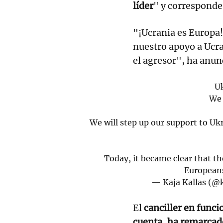
líder
" y corresponde 
"¡Ucrania es Europa
nuestro apoyo a Ucr
el agresor", ha anun
Uk
We 
We will step up our support to Uk
Today, it became clear that the
Europeans
— Kaja Kallas (@k
El
canciller en funci
cuenta, ha remarcado