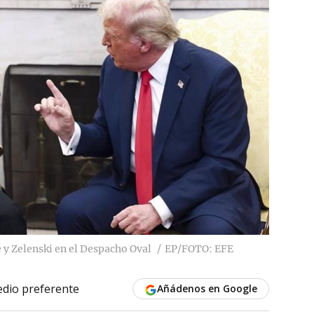
y Zelenski en el Despacho Oval
EP/FOTO: EFE
dio preferente
Añádenos en Google