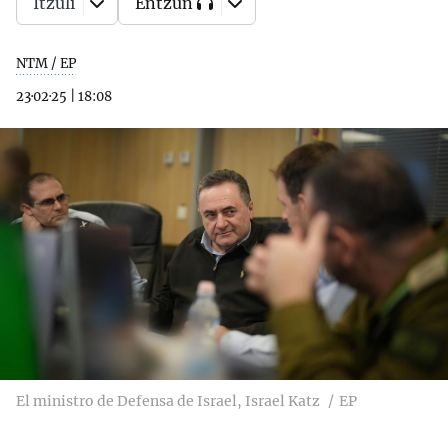
Itzuli
Entzun
NTM / EP
23·02·25
|
18:08
El ministro de Defensa de Israel, Israel Katz
EP