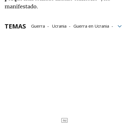
manifestado.
TEMAS
Guerra
Ucrania
Guerra en Ucrania
Donald Trump
Rusia
Casa Blanca
conflictos