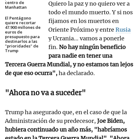
centro de
Quiero la paz y no quiero ver a
Manhattan
todo el mundo muerto. Y si nos
El Pentágono
fijamos en los muertos en
quiere recortar
47.900 millones de
Oriente Próximo y entre
Rusia
euros de
presupuesto para
y Ucrania... vamos a ponerle
destinarlos a las
"prioridades" de
fin.
No hay ningún beneficio
Trump
para nadie en tener una
Tercera Guerra Mundial, y no estamos tan lejos
de que eso ocurra",
ha declarado.
"Ahora no va a suceder"
Trump ha asegurado que, en el caso de que la
Administración de su predecesor,
Joe Biden,
hubiera continuado un año más, "habríamos
estado en la Tercera Guerra Mundial". "Ahora