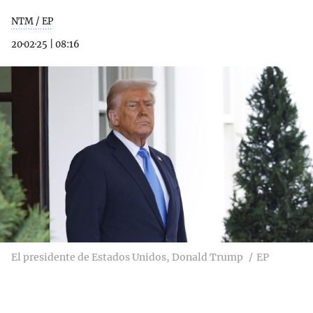
NTM / EP
20·02·25
|
08:16
El presidente de Estados Unidos, Donald Trump
EP