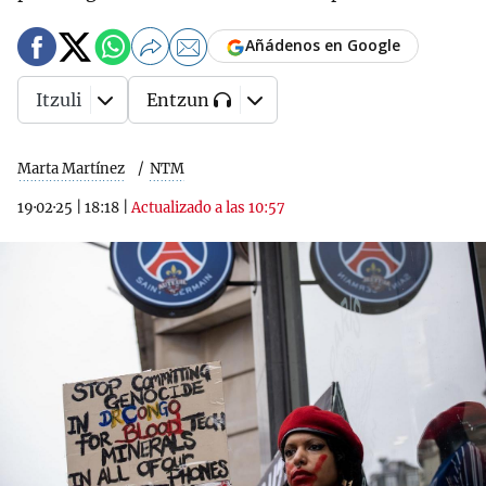
Añádenos en Google
Itzuli
Entzun
Marta Martínez
NTM
19·02·25
|
18:18
|
Actualizado a las 10:57