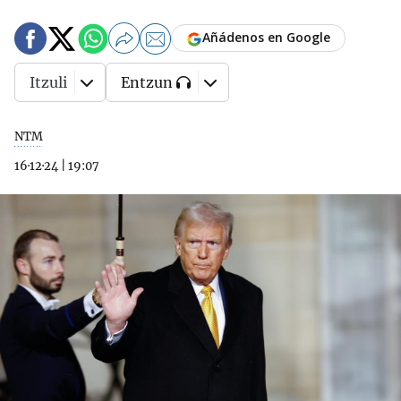
Añádenos en Google
Itzuli
Entzun
NTM
16·12·24
|
19:07