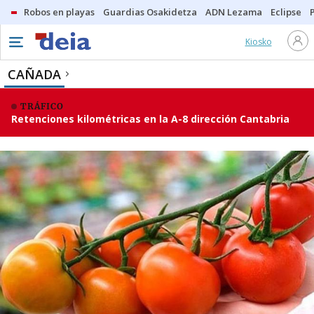
Robos en playas
Guardias Osakidetza
ADN Lezama
Eclipse
Kiosko
CAÑADA
TRÁFICO
Retenciones kilométricas en la A-8 dirección Cantabria