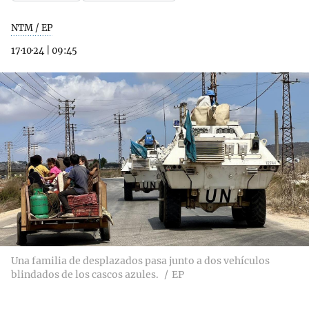
NTM / EP
17·10·24
|
09:45
Una familia de desplazados pasa junto a dos vehículos
blindados de los cascos azules.
EP