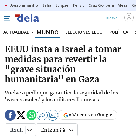
Aviso amarillo
Italia
Eclipse
Terzic
Cruz Gorbeia
Messi
G
Kiosko
MUNDO
ACTUALIDAD
ELECCIONES EEUU
POLÍTICA
EEUU insta a Israel a tomar
medidas para revertir la
"grave situación
humanitaria" en Gaza
Vuelve a pedir que garantice la seguridad de los
'cascos azules' y los militares libaneses
Añádenos en Google
Itzuli
Entzun