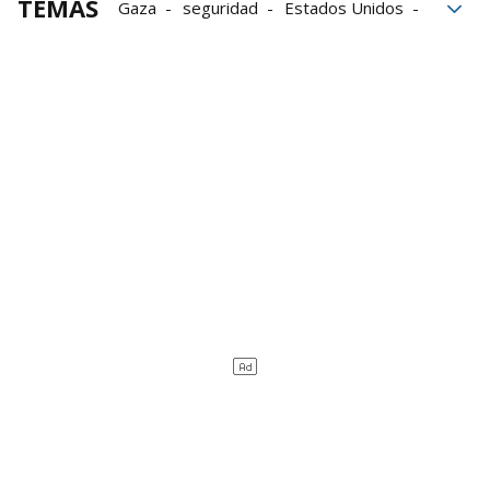
TEMAS
Gaza
seguridad
Estados Unidos
defensa
Lloyd Austin
EEUU
Líbano