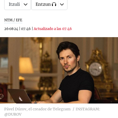
Itzuli
Entzun
NTM / EFE
26·08·24
|
07:46
|
Actualizado a las 07:46
Pável Dúrov, el creador de Telegram
INSTAGRAM:
@DUROV