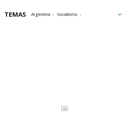
TEMAS
Argentina
Socialismo
Buenos Aires
Libros
Javier Milei