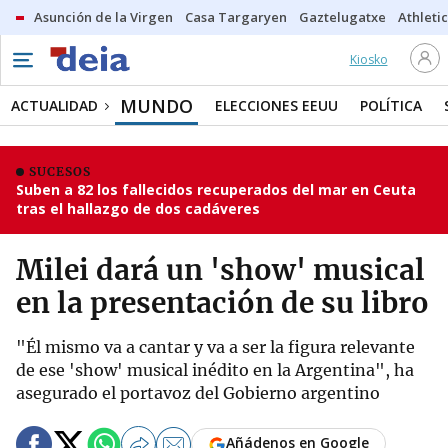
Asunción de la Virgen
Casa Targaryen
Gaztelugatxe
Athletic
Kiosko
MUNDO
ACTUALIDAD
ELECCIONES EEUU
POLÍTICA
SUCESOS
Suben a 82 los fallecidos recuperados del mar en Ceuta
tras el hallazgo de dos cadáveres
Milei dará un 'show' musical
en la presentación de su libro
"Él mismo va a cantar y va a ser la figura relevante
de ese 'show' musical inédito en la Argentina", ha
asegurado el portavoz del Gobierno argentino
Añádenos en Google