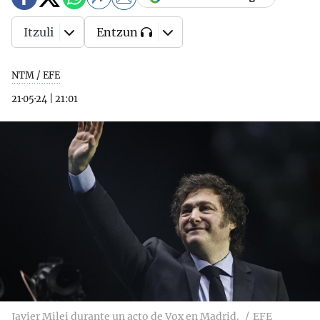
Itzuli
Entzun
NTM / EFE
21·05·24
|
21:01
Javier Milei durante un acto de Vox en Madrid.
EFE