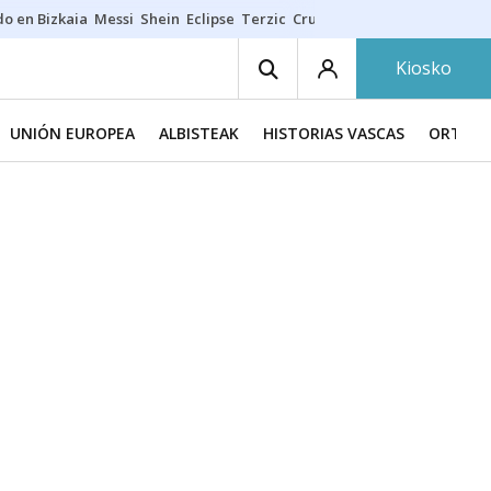
do en Bizkaia
Messi
Shein
Eclipse
Terzic
Cruz Gorbeia
Guía Macarfi
Kiosko
UNIÓN EUROPEA
ALBISTEAK
HISTORIAS VASCAS
ORTZAD