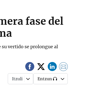
mera fase del
ima
 su vertido se prolongue al
Itzuli
Entzun