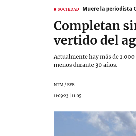
Muere la periodista 
SOCIEDAD
Completan sin
vertido del a
Actualmente hay más de 1.000 ta
menos durante 30 años.
NTM / EFE
11·09·23
|
11:05