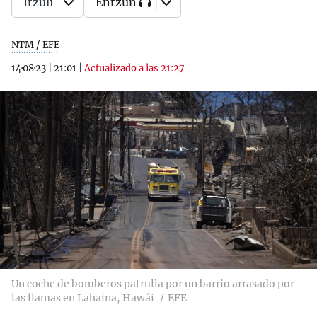
Itzuli
Entzun
NTM / EFE
14·08·23
|
21:01
|
Actualizado a las 21:27
Un coche de bomberos patrulla por un barrio arrasado por
las llamas en Lahaina, Hawái
EFE