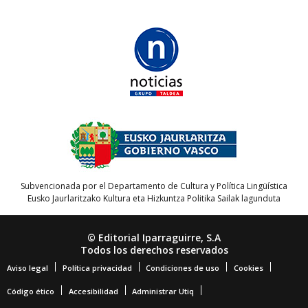
Subvencionada por el Departamento de Cultura y Política Lingüística
Eusko Jaurlaritzako Kultura eta Hizkuntza Politika Sailak lagunduta
© Editorial Iparraguirre, S.A
Todos los derechos reservados
Aviso legal
Política privacidad
Condiciones de uso
Cookies
Código ético
Accesibilidad
Administrar Utiq