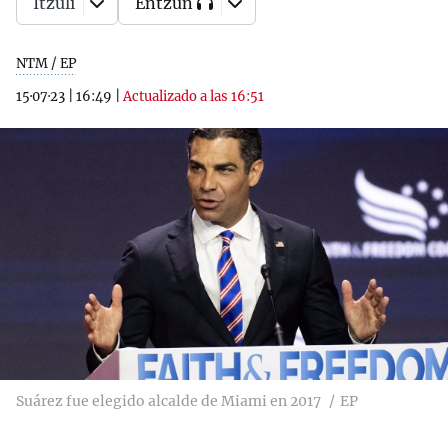
Itzuli
Entzun
NTM / EP
15·07·23
|
16:49
|
Actualizado a las 16:51
Suárez fue elegido alcalde de Miami en 2017
EP