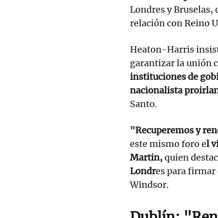
Londres y Bruselas, 
relación con Reino U
Heaton-Harris insis
garantizar la unión 
instituciones de gob
nacionalista proirla
Santo.
"Recuperemos y reno
este mismo foro e
l 
Martin,
quien desta
Londr
es para firmar
Windsor.
Dublín: "Ren