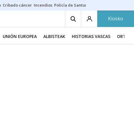
o
Cribado cáncer
Incendios
Policía de Santurtzi
Aeropuerto de Bilba
Kiosko
UNIÓN EUROPEA
ALBISTEAK
HISTORIAS VASCAS
ORTZAD