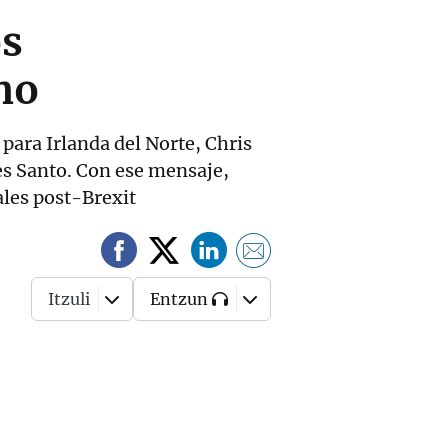
os
no
 para Irlanda del Norte, Chris
es Santo. Con ese mensaje,
ales post-Brexit
Itzuli
Entzun