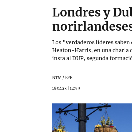
Londres y Dub
norirlandese
Los "verdaderos líderes saben c
Heaton-Harris, en una charla c
insta al DUP, segunda formació
NTM / EFE
18·04·23
|
12:59