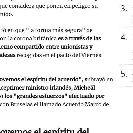
que considera que ponen en peligro su
3
nido.
tió en que "la forma más segura" de
4
con la corona británica
es a través de las
ierno compartido entre unionistas y
ndeses
recogidas en el pacto del Viernes
5
vemos el espíritu del acuerdo", s
ubrayó en
viceprimer ministro irlandés, Micheál
có
los "grandes esfuerzos" efectuado por
 con Bruselas el llamado Acuerdo Marco de
ovemos el espíritu del