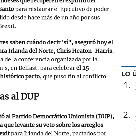
andeses que recuperen el espíritu del
 Santo
para restaurar el Ejecutivo de poder
ido desde hace más de un año por sus
Brexit.
res saben cuándo decir 'sí", aseguró hoy el
ara Irlanda del Norte, Chris Heaton-Harris
,
a de la conferencia organizada por la
's, en Belfast, para celebrar
el 25
LO 
 histórico pacto
, que puso fin al conflicto.
1
las al DUP
2
tó al Partido Democrático Unionista (DUP),
 que levante su veto sobre los arreglos
exit
para Irlanda del Norte, pactados por