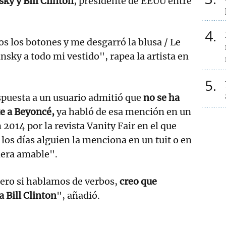
ky y Bill Clinton
, presidente de EEUU entre
4
 los botones y me desgarró la blusa / Le
sky a todo mi vestido", rapea la artista en
5
spuesta a un usuario admitió que
no se ha
e a Beyoncé,
ya habló de esa mención en un
 2014 por la revista Vanity Fair en el que
los días alguien la menciona en un tuit o en
nera amable".
pero si hablamos de verbos,
creo que
 Bill Clinton
", añadió.