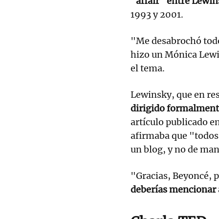
"affair" entre Lewins
1993 y 2001.
"Me desabrochó todos
hizo un Mónica Lewin
el tema.
Lewinsky, que en re
dirigido formalment
artículo publicado en
afirmaba que "todos 
un blog, y no de ma
"Gracias, Beyoncé, 
deberías mencionar a