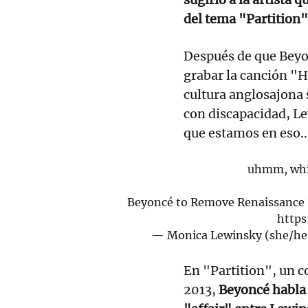
del tema "Partition"
Después de que Beyon
grabar la canción "H
cultura anglosajona 
con discapacidad, Le
que estamos en eso...
uhmm, whil
Beyoncé to Remove Renaissance Ly
https
— Monica Lewinsky (she/h
En "Partition", un c
2013,
Beyoncé habla d