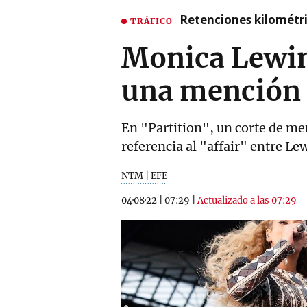
Retenciones kilométri
TRÁFICO
Monica Lewin
una mención 
En "Partition", un corte de mens
referencia al "affair" entre Le
NTM | EFE
04·08·22
|
07:29
|
Actualizado a las 07:29