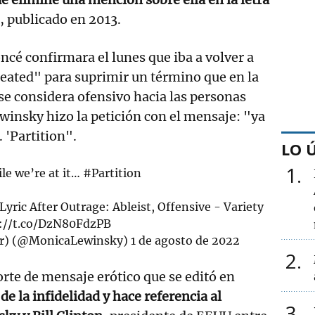
, publicado en 2013.
cé confirmara el lunes que iba a volver a
eated" para suprimir un término que en la
se considera ofensivo hacia las personas
winsky hizo la petición con el mensaje: "ya
 'Partition".
LO 
1
e we’re at it…
#Partition
ric After Outrage: Ableist, Offensive - Variety
://t.co/DzN80FdzPB
er) (@MonicaLewinsky)
1 de agosto de 2022
2
orte de mensaje erótico que se editó en
e la infidelidad y hace referencia al
3