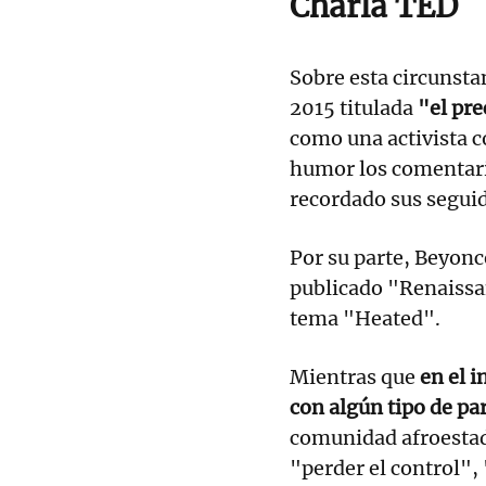
Charla TED
Sobre esta circunsta
2015 titulada
"el pre
como una activista c
humor los comentari
recordado sus segui
Por su parte, Beyonc
publicado "Renaissan
tema "Heated".
Mientras que
en el i
con algún tipo de par
comunidad afroestad
"perder el control", 