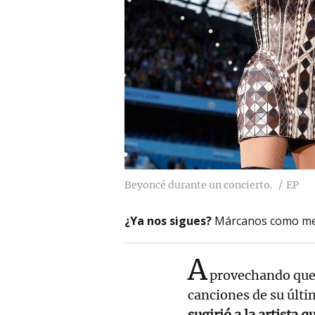
Beyoncé durante un concierto.
EP
¿Ya nos sigues?
Márcanos como me
A
provechando que
canciones de su últ
sugirió a la artista 