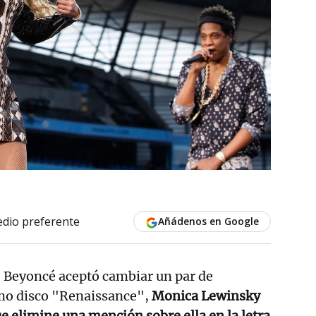
dio preferente
Añádenos en Google
 Beyoncé aceptó cambiar un par de
imo disco "Renaissance",
Monica Lewinsky
que elimine una mención sobre ella en la letra