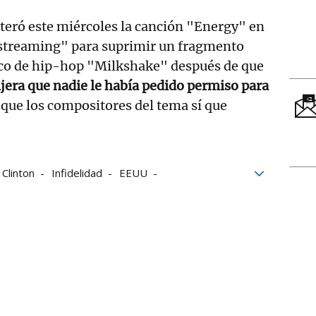
alteró este miércoles la canción "Energy" en
"streaming" para suprimir un fragmento
ico de hip-hop "Milkshake" después de que
dijera que nadie le había pedido permiso para
e que los compositores del tema sí que
.
l Clinton
Infidelidad
EEUU
d
Cultura