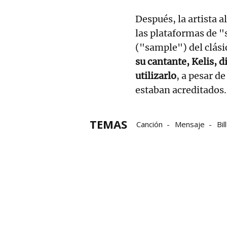
Después, la artista 
las plataformas de 
("sample") del clás
su cantante, Kelis, 
utilizarlo
, a pesar d
estaban acreditados
TEMAS
Canción
Mensaje
Bil
Personas con discapacida