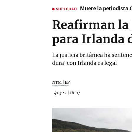
Muere la periodista 
SOCIEDAD
Reafirman la 
para Irlanda 
La justicia británica ha senten
dura' con Irlanda es legal
NTM | EP
14·03·22
|
16:07