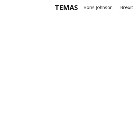
TEMAS
Boris Johnson
Brexit
protocolo
Reino Unido