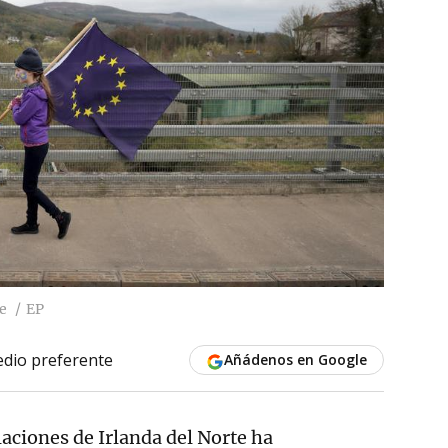
te
EP
dio preferente
Añádenos en Google
laciones de Irlanda del Norte ha