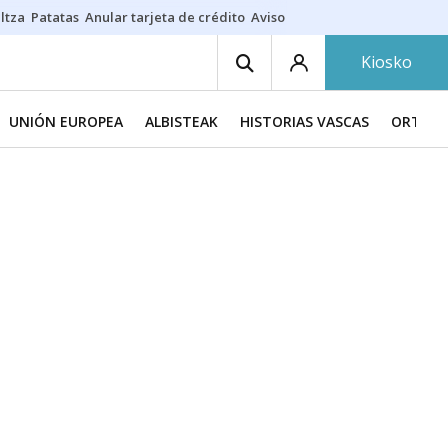
ltza
Patatas
Anular tarjeta de crédito
Aviso amarillo
Voluntariado en
Kiosko
UNIÓN EUROPEA
ALBISTEAK
HISTORIAS VASCAS
ORTZAD