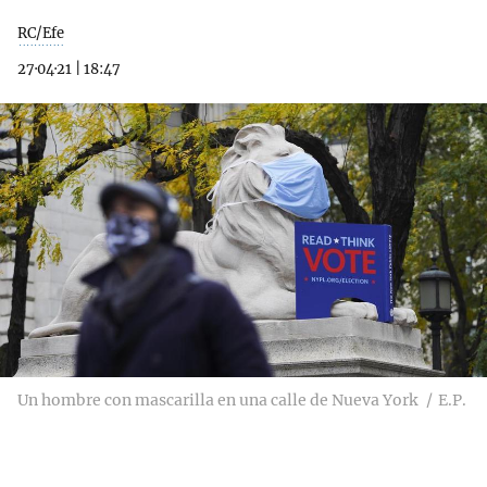
RC/Efe
27·04·21
|
18:47
Un hombre con mascarilla en una calle de Nueva York
E.P.