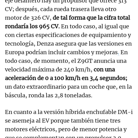
eje delantero hay un propulsor que ofrece 313
CV; después, cada rueda trasera lleva otro
motor de 326 CV,
de tal forma que la cifra total
rondaría los 965 CV.
En todo caso, al igual que
con ciertas especificaciones de equipamiento y
tecnología, Denza asegura que las versiones en
Europa podrían incluir cambios y mejoras
.
En
todo caso, de momento, el Z9GT anuncia una
velocidad máxima de 240 km/h,
con una
aceleración de 0 a 100 km/h en 3,4 segundos;
un dato extraordinario para un coche que, en la
báscula, ronda las 2,8 toneladas.
En cuanto a la versión híbrida enchufable DM-i
se asemeja al EV porque también tiene tres
motores eléctricos, pero de menor potencia y
que se complementan con un propulsor 2.0