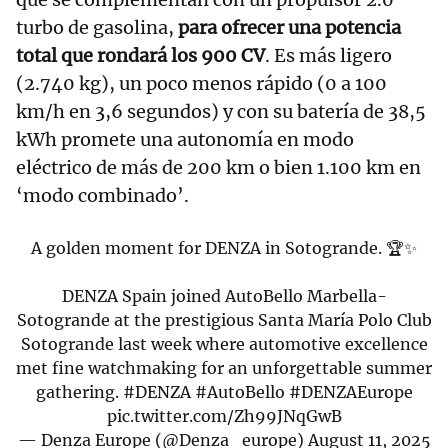
turbo de gasolina,
para ofrecer una potencia
total que rondará los 900 CV
. Es más ligero
(2.740 kg), un poco menos rápido (0 a 100
km/h en 3,6 segundos) y con su batería de 38,5
kWh promete una autonomía en modo
eléctrico de más de 200 km o bien 1.100 km en
‘modo combinado’.
A golden moment for DENZA in Sotogrande. 🏆✨
DENZA Spain joined AutoBello Marbella-
Sotogrande at the prestigious Santa María Polo Club
Sotogrande last week where automotive excellence
met fine watchmaking for an unforgettable summer
gathering.
#DENZA
#AutoBello
#DENZAEurope
pic.twitter.com/Zh99JNqGwB
— Denza Europe (@Denza_europe)
August 11, 2025