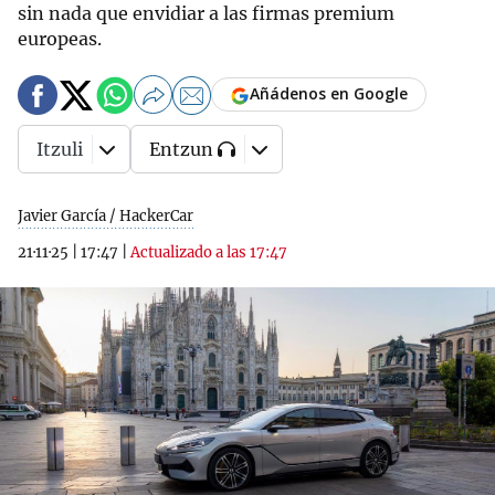
sin nada que envidiar a las firmas premium
europeas.
Añádenos en Google
Itzuli
Entzun
Javier García / HackerCar
21·11·25
|
17:47
|
Actualizado a las 17:47