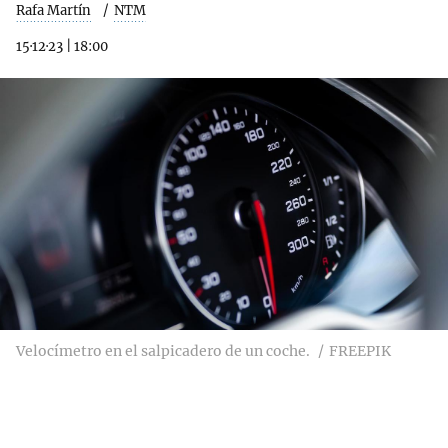
Rafa Martín
NTM
15·12·23
|
18:00
Velocímetro en el salpicadero de un coche.
FREEPIK