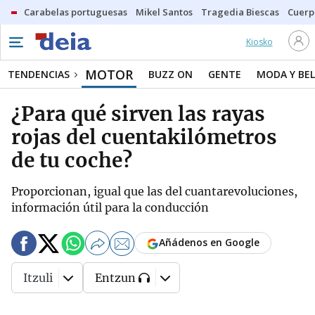
Carabelas portuguesas
Mikel Santos
Tragedia Biescas
Cuerp
Kiosko
MOTOR
TENDENCIAS
BUZZ ON
GENTE
MODA Y BEL
¿Para qué sirven las rayas
rojas del cuentakilómetros
de tu coche?
Proporcionan, igual que las del cuantarevoluciones,
información útil para la conducción
Añádenos en Google
Itzuli
Entzun