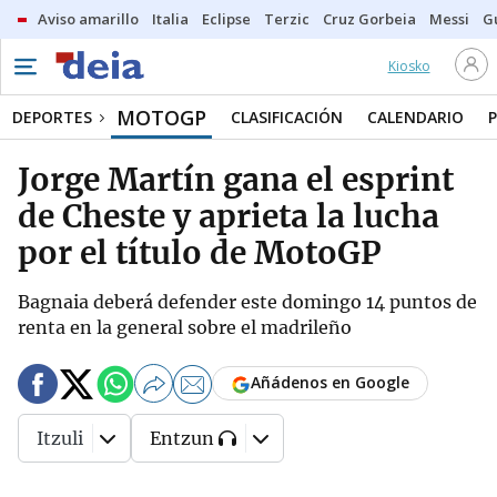
Aviso amarillo
Italia
Eclipse
Terzic
Cruz Gorbeia
Messi
G
Kiosko
MOTOGP
DEPORTES
CLASIFICACIÓN
CALENDARIO
Jorge Martín gana el esprint
de Cheste y aprieta la lucha
por el título de MotoGP
Bagnaia deberá defender este domingo 14 puntos de
renta en la general sobre el madrileño
Añádenos en Google
Itzuli
Entzun