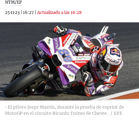
NTM/EP
25·11·23
|
16:27
|
Actualizado a las 16:28
-El piloto Jorge Martín, durante la prueba de esprint de
MotoGP en el circuito Ricardo Tormo de Cheste.
EFE