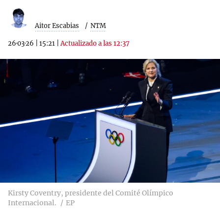
Aitor Escabias
NTM
26·03·26
|
15:21
|
Actualizado a las 12:37
Kirsty Coventry, presidente del Comité Olímpico
Internacional.
EP