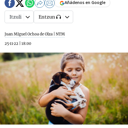
Añádenos en Google
Itzuli
Entzun
Juan MIguel Ochoa de Olza | NTM
25·11·22
|
18:00