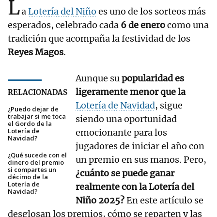
L
a
Lotería del Niño
es uno de los sorteos más
esperados, celebrado cada
6 de enero
como una
tradición que acompaña la festividad de los
Reyes Magos
.
Aunque su
popularidad es
ligeramente menor que la
RELACIONADAS
Lotería de Navidad
, sigue
¿Puedo dejar de
trabajar si me toca
siendo una oportunidad
el Gordo de la
Lotería de
emocionante para los
Navidad?
jugadores de iniciar el año con
¿Qué sucede con el
un premio en sus manos. Pero,
dinero del premio
si compartes un
¿cuánto se puede ganar
décimo de la
Lotería de
realmente con la Lotería del
Navidad?
Niño 2025?
En este artículo se
desglosan los premios, cómo se reparten y las