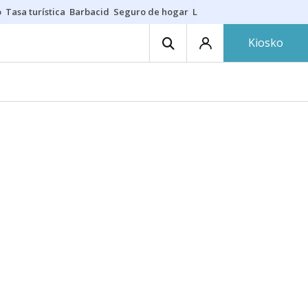
o
Tasa turística
Barbacid
Seguro de hogar
Lío Athletic-Osasuna
Mast
Kiosko