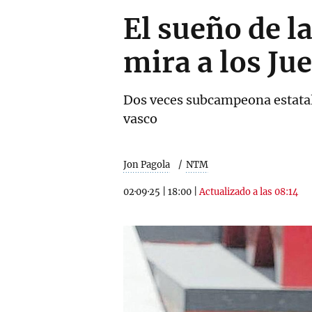
El sueño de l
mira a los Ju
Dos veces subcampeona estatal d
vasco
Jon Pagola
NTM
02·09·25
|
18:00
|
Actualizado a las 08:14