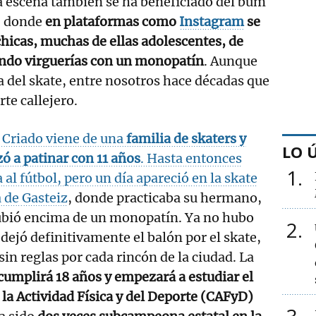
a escena también se ha beneficiado del bum
s, donde
en plataformas como
Instagram
se
chicas, muchas de ellas adolescentes, de
ndo virguerías con un monopatín
. Aunque
na del skate, entre nosotros hace décadas que
rte callejero.
 Criado viene de una
familia de skaters y
LO 
 a patinar con 11 años
. Hasta entonces
1
 al fútbol, pero un día apareció en la skate
a de
Gasteiz
, donde practicaba su hermano,
subió encima de un monopatín. Ya no hubo
2
dejó definitivamente el balón por el skate,
in reglas por cada rincón de la ciudad. La
cumplirá 18 años y empezará a estudiar el
 la Actividad Física y del Deporte (CAFyD)