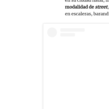
en su ciudad natal, 
modalidad de
street
en escaleras, barand