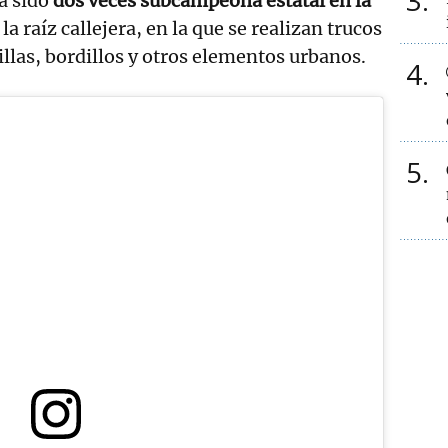
3
ha sido
dos veces subcampeona estatal en la
, la raíz callejera, en la que se realizan trucos
illas, bordillos y otros elementos urbanos.
4
5