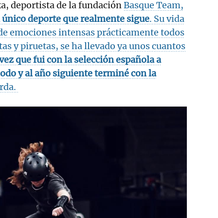
ka, deportista de la fundación
Basque Team,
l único deporte que realmente sigue
. Su vida
 de emociones intensas prácticamente todos
ltas y piruetas, se ha llevado ya unos cuantos
ez que fui con la selección española a
do y al año siguiente terminé con la
erda.