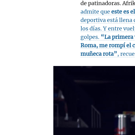
de patinadoras. Afri
admite que
este es e
deportiva está llena
los días. Y entre vue
golpes.
“La primera v
Roma, me rompí el co
muñeca rota”
, recu