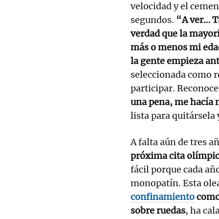
velocidad y el cemen
segundos.
“A ver… T
verdad que la mayorí
más o menos mi edad
la gente empieza an
seleccionada como re
participar. Reconoce
una pena, me hacía 
lista para quitársela 
A falta aún de tres a
próxima cita olímpi
fácil porque cada añ
monopatín. Esta ole
confinamiento
como 
sobre ruedas
, ha ca