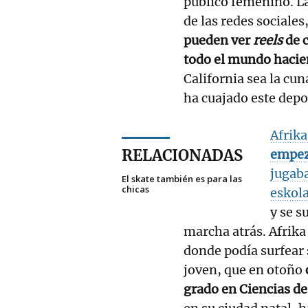
público femenino. L
de las redes sociale
pueden ver
reels
de 
todo el mundo hacie
California sea la cu
ha cuajado este depo
Afrika
RELACIONADAS
empezó
jugaba
El skate también es para las
chicas
eskol
y se 
marcha atrás. Afrika 
donde podía surfear s
joven, que en otoño
grado en Ciencias de