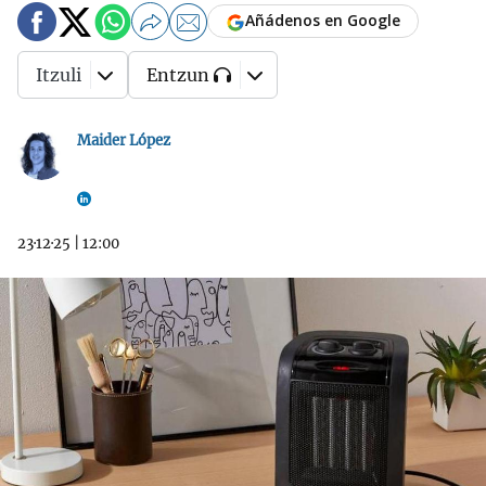
Añádenos en Google
Itzuli
Entzun
Maider López
23·12·25
|
12:00