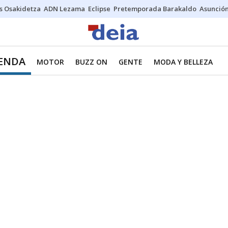
s Osakidetza
ADN Lezama
Eclipse
Pretemporada Barakaldo
Asunción
IENDA
MOTOR
BUZZ ON
GENTE
MODA Y BELLEZA