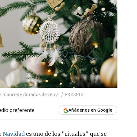
 blancos y dorados de cerca
FREEPIK
dio preferente
Añádenos en Google
de
Navidad
es uno de los "rituales" que se