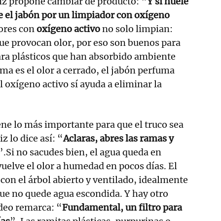
iz propone cambiar de producto: “
Y si huele
e el jabón por un limpiador con oxígeno
dores con
oxígeno activo
no solo limpian:
e provocan olor, por eso son buenos para
ara plásticos que han absorbido ambiente
ma es el olor a cerrado, el jabón perfuma
l oxígeno activo sí ayuda a eliminar la
ne lo más importante para que el truco sea
z lo dice así: “
Aclaras, abres las ramas y
”.Si no sacudes bien, el agua queda en
vuelve el olor a humedad en pocos días. El
con el árbol abierto y ventilado, idealmente
que no quede agua escondida. Y hay otro
ídeo remarca: “
Fundamental, un filtro para