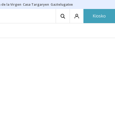
 de la Virgen
Casa Targaryen
Gaztelugatxe
Athletic
Aste Nagusia
C
Kiosko