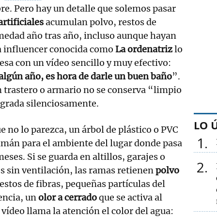
re. Pero hay un detalle que solemos pasar
artificiales
acumulan polvo, restos de
umedad año tras año, incluso aunque hayan
a influencer conocida como
La ordenatriz
lo
esa con un vídeo sencillo y muy efectivo:
e algún año, es hora de darle un buen baño
”.
 trastero o armario no se conserva “limpio
egrada silenciosamente.
LO 
 no lo parezca, un árbol de plástico o PVC
1
imán para el ambiente del lugar donde pasa
eses. Si se guarda en altillos, garajes o
2
s sin ventilación, las ramas retienen
polvo
restos de fibras, pequeñas partículas del
uencia, un
olor a cerrado
que se activa al
l vídeo llama la atención el color del agua: