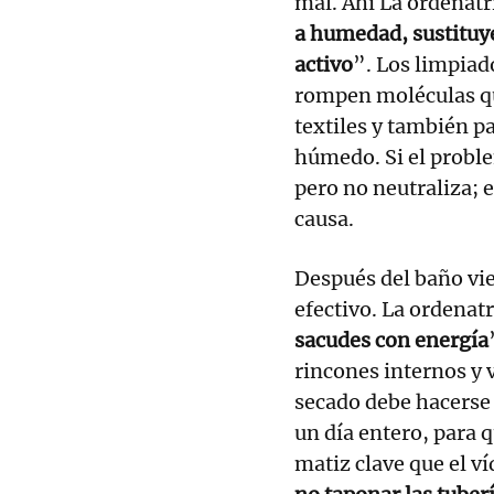
mal. Ahí La ordenatr
a humedad, sustituy
activo
”. Los limpia
rompen moléculas qu
textiles y también p
húmedo. Si el proble
pero no neutraliza; e
causa.
Después del baño vie
efectivo. La ordenatri
sacudes con energía
rincones internos y 
secado debe hacerse 
un día entero, para 
matiz clave que el v