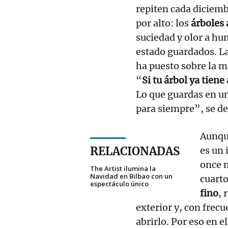
repiten cada diciemb
por alto: los
árboles 
suciedad y olor a h
estado guardados. L
ha puesto sobre la m
“
Si tu árbol ya tien
Lo que guardas en un
para siempre”, se d
Aunque
RELACIONADAS
es un 
once m
The Artist ilumina la
Navidad en Bilbao con un
cuarto
espectáculo único
fino
, 
exterior y, con frec
abrirlo. Por eso en e