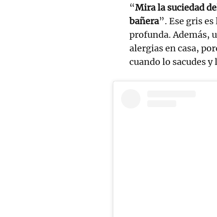
“
Mira la suciedad del
bañera
”. Ese gris e
profunda. Además, 
alergias en casa, po
cuando lo sacudes y 