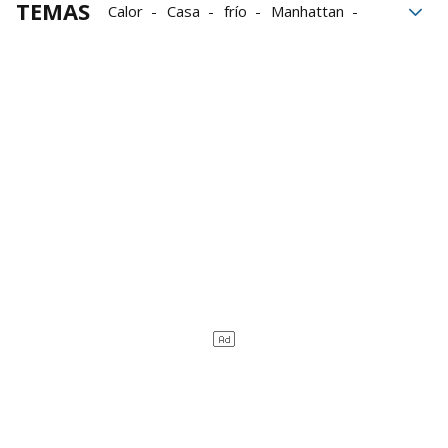
TEMAS
Calor
Casa
frío
Manhattan
Calefacción
Leroy Merlín