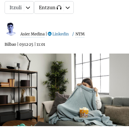
Itzuli
Entzun
Asier Medina
|
Linkedin
NTM
Bilbao
|
03·12·25
|
11:01