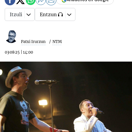
Itzuli
Entzun
Patxi Irurzun
NTM
03·08·25
|
14:00