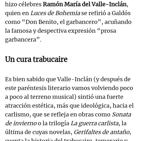
hizo célebres
Ramón María del Valle-Inclán
,
quien en
Luces de Bohemia
se refirió a Galdós
como “Don Benito, el garbancero”, acuñando
la famosa y despectiva expresión “prosa
garbancera”.
Un cura trabucaire
Es bien sabido que Valle-Inclán (y después de
este paréntesis literario vamos volviendo poco
a poco al terreno musical) sintió una fuerte
atracción estética, más que ideológica, hacia el
carlismo, que se refleja en obras como
Sonata
de invierno
o la trilogía
La guerra carlista
, la
última de cuyas novelas,
Gerifaltes de antaño
,
cuenta la historia del trabucaire, temerario y