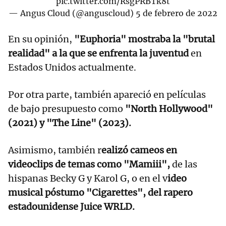
pic.twitter.com/RsgPRBTk8t
— Angus Cloud (@anguscloud)
5 de febrero de 2022
En su opinión,
"Euphoria" mostraba la "brutal
realidad" a la que se enfrenta la juventud
en
Estados Unidos actualmente.
Por otra parte, también apareció en películas
de bajo presupuesto como
"North Hollywood"
(2021) y "The Line" (2023).
Asimismo, también r
ealizó cameos en
videoclips de temas como "Mamiii",
de las
hispanas Becky G y Karol G, o en el v
ideo
musical póstumo "Cigarettes", del rapero
estadounidense Juice WRLD.