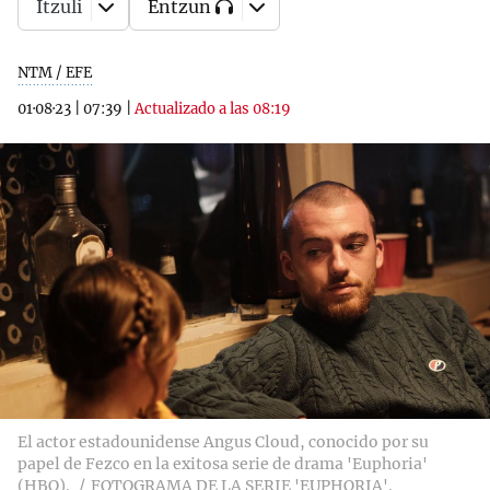
Itzuli
Entzun
NTM / EFE
01·08·23
|
07:39
|
Actualizado a las 08:19
El actor estadounidense Angus Cloud, conocido por su
papel de Fezco en la exitosa serie de drama 'Euphoria'
(HBO).
FOTOGRAMA DE LA SERIE 'EUPHORIA'.