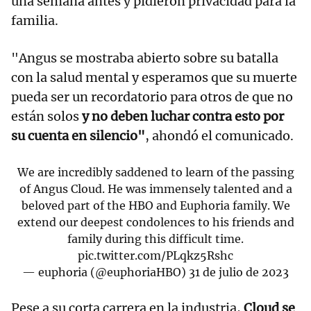
una semana antes y pidieron privacidad para la
familia.
"Angus se mostraba abierto sobre su batalla
con la salud mental y esperamos que su muerte
pueda ser un recordatorio para otros de que no
están solos
y no deben luchar contra esto por
su cuenta en silencio"
, ahondó el comunicado.
We are incredibly saddened to learn of the passing
of Angus Cloud. He was immensely talented and a
beloved part of the HBO and Euphoria family. We
extend our deepest condolences to his friends and
family during this difficult time.
pic.twitter.com/PLqkz5Rshc
— euphoria (@euphoriaHBO)
31 de julio de 2023
Pese a su corta carrera en la industria,
Cloud se