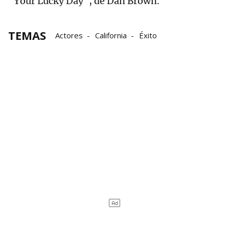
"Your Lucky Day", de Dan Brown.
TEMAS
Actores
California
Éxito