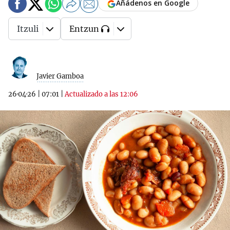
Añádenos en Google
Itzuli
Entzun
Javier Gamboa
26·04·26
|
07:01
|
Actualizado a las 12:06