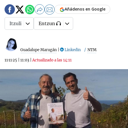
Añádenos en Google
Itzuli
Entzun
Guadalupe Marugán
|
Linkedin
NTM
11·11·25
|
11:03
|
Actualizado a las 14:11