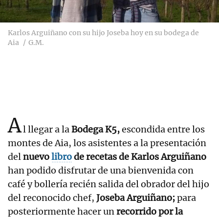
Karlos Arguiñano con su hijo Joseba hoy en su bodega de
Aia
G.M.
A
l llegar a la
Bodega K5,
escondida entre los
montes de Aia, los asistentes a la presentación
del
nuevo
libro
de recetas de Karlos Arguiñano
han podido disfrutar de una bienvenida con
café y bollería recién salida del obrador del hijo
del reconocido chef,
Joseba Arguiñano;
para
posteriormente hacer un
recorrido por la