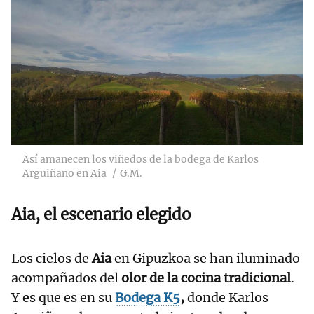
Así amanecen los viñedos de la bodega de Karlos
Arguiñano en Aia
G.M.
Aia, el escenario elegido
Los cielos de
Aia
en Gipuzkoa se han iluminado
acompañados del
olor de la cocina tradicional
.
Y es que es en su
Bodega K5
,
donde Karlos