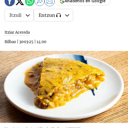
Añádenos en Google
Itzuli
Entzun
Itziar Acereda
Bilbao
|
30·03·25
|
14:00