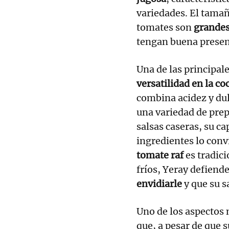
variedades. El tamañ
tomates son
grandes
tengan buena presenc
Una de las principal
versatilidad en la co
combina acidez y dul
una variedad de pre
salsas caseras, su ca
ingredientes lo convi
tomate raf
es tradic
fríos, Yeray defiend
envidiarle
y que su s
Uno de los aspectos 
que, a pesar de que 