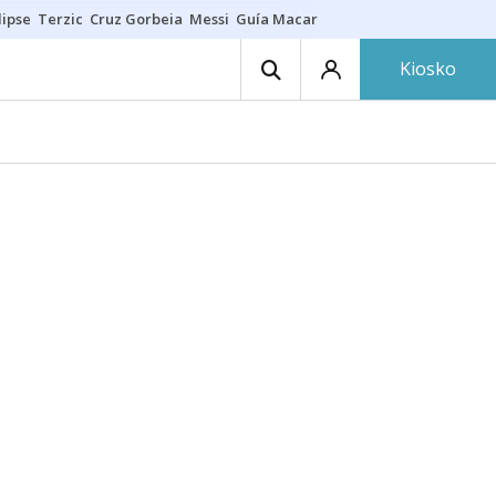
lipse
Terzic
Cruz Gorbeia
Messi
Guía Macarfi
Carabela portuguesa
Kiosko