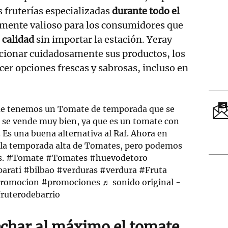
 fruterías especializadas
durante todo el
almente valioso para los consumidores que
 calidad
sin importar la estación. Yeray
ccionar cuidadosamente sus productos, los
cer opciones frescas y sabrosas, incluso en
ue tenemos un Tomate de temporada que se
se vende muy bien, ya que es un tomate con
. Es una buena alternativa al Raf. Ahora en
 la temporada alta de Tomates, pero podemos
s.
#Tomate
#Tomates
#huevodetoro
parati
#bilbao
#verduras
#verdura
#Fruta
romocion
#promociones
♬ sonido original -
fruterodebarrio
char al máximo el tomate