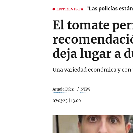
"Las policías está
ENTREVISTA
El tomate perf
recomendació
deja lugar a 
Una variedad económica y con 
Amaia Díez
NTM
07·03·25
|
13:00