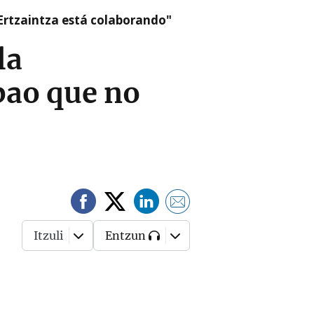
a Ertzaintza está colaborando"
la
bao que no
Itzuli
Entzun