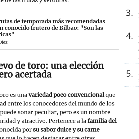
 de las frutas y verduras.
3
frutas de temporada más recomendadas
n conocido frutero de Bilbao: "Son las
4
icas"
Díez
evo de toro: una elección
5
ero acertada
toro es una
variedad poco convencional
que
ad entre los conocedores del mundo de los
puede sonar peculiar, pero es un nombre
aridad y atractivo. Pertenece a la
familia del
conocida por
su sabor dulce y su carne
cas que lo hacen destacar entre otras