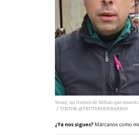
Yeray, un frutero de Bilbao que muest
TIKTOK @FRUTERODEBARRIO
¿Ya nos sigues?
Márcanos como me