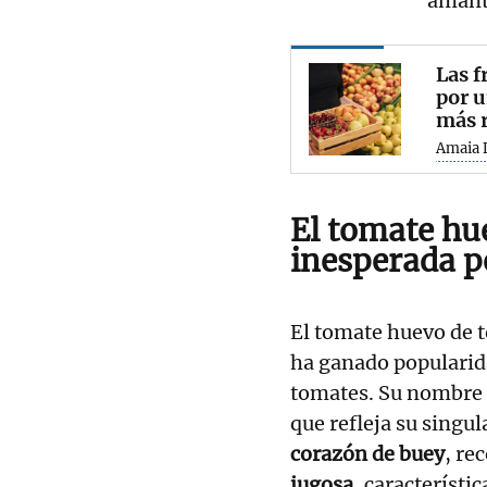
amante
Las 
por u
más r
Amaia 
El tomate hu
inesperada p
El tomate huevo de 
ha ganado popularid
tomates. Su nombre 
que refleja su singul
corazón de buey
, re
jugosa
, característi