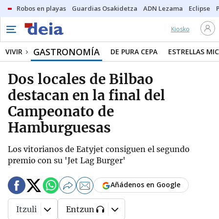
Robos en playas
Guardias Osakidetza
ADN Lezama
Eclipse
Kiosko
GASTRONOMÍA
VIVIR
DE PURA CEPA
ESTRELLAS MIC
Dos locales de Bilbao
destacan en la final del
Campeonato de
Hamburguesas
Los vitorianos de Eatyjet consiguen el segundo
premio con su 'Jet Lag Burger'
Añádenos en Google
Itzuli
Entzun