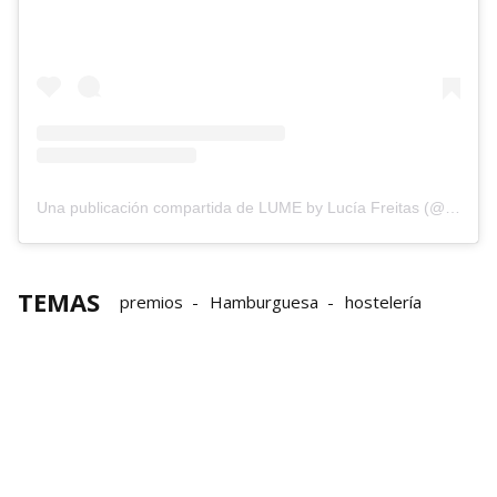
Una publicación compartida de LUME by Lucía Freitas (@lumerestaurante)
TEMAS
premios
Hamburguesa
hostelería