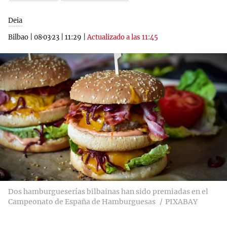
Deia
Bilbao
|
08·03·23
|
11:29
|
Actualizado a las 11:45
Dos hamburgueserías bilbainas han sido premiadas en el
Campeonato de España de Hamburguesas
PIXABAY