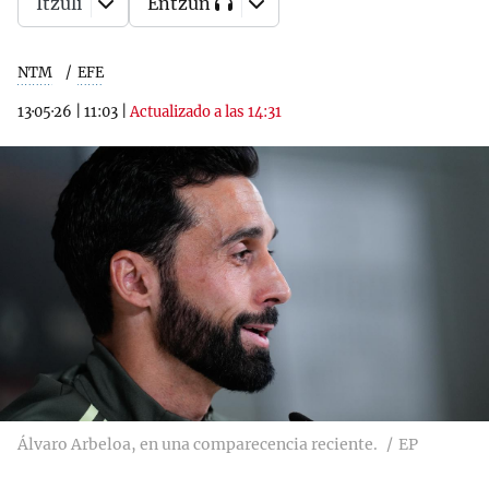
Itzuli
Entzun
NTM
EFE
13·05·26
|
11:03
|
Actualizado a las 14:31
Álvaro Arbeloa, en una comparecencia reciente.
EP