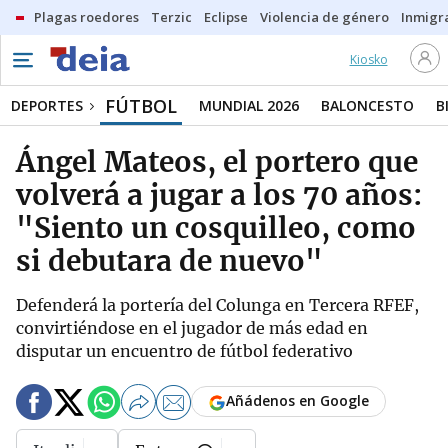
Plagas roedores
Terzic
Eclipse
Violencia de género
Inmigra
Kiosko
FÚTBOL
DEPORTES
MUNDIAL 2026
BALONCESTO
B
Ángel Mateos, el portero que
volverá a jugar a los 70 años:
"Siento un cosquilleo, como
si debutara de nuevo"
Defenderá la portería del Colunga en Tercera RFEF,
convirtiéndose en el jugador de más edad en
disputar un encuentro de fútbol federativo
Añádenos en Google