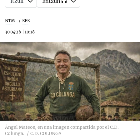
Itzuli
Entzun
NTM
EFE
30·04·26
|
10:18
Ángel Mateos, en una imagen compartida por el C.D.
Colunga.
C.D. COLUNGA