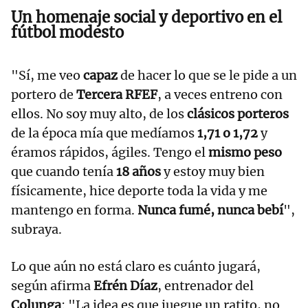
Un homenaje social y deportivo en el
fútbol modesto
"Sí, me veo
capaz
de hacer lo que se le pide a un
portero de
Tercera RFEF
, a veces entreno con
ellos. No soy muy alto, de los
clásicos porteros
de la época mía que medíamos
1,71 o 1,72
y
éramos rápidos, ágiles. Tengo el
mismo peso
que cuando tenía
18 años
y estoy muy bien
físicamente, hice deporte toda la vida y me
mantengo en forma.
Nunca fumé, nunca bebí
",
subraya.
Lo que aún no está claro es cuánto jugará,
según afirma
Efrén Díaz
, entrenador del
Colunga
: "La idea es que juegue un ratito, no