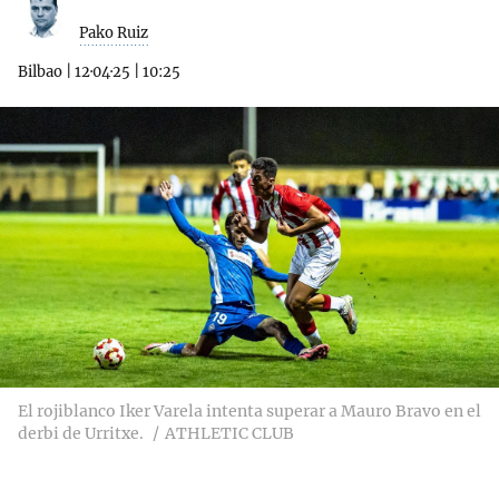
Pako Ruiz
Bilbao
|
12·04·25
|
10:25
El rojiblanco Iker Varela intenta superar a Mauro Bravo en el
derbi de Urritxe.
ATHLETIC CLUB