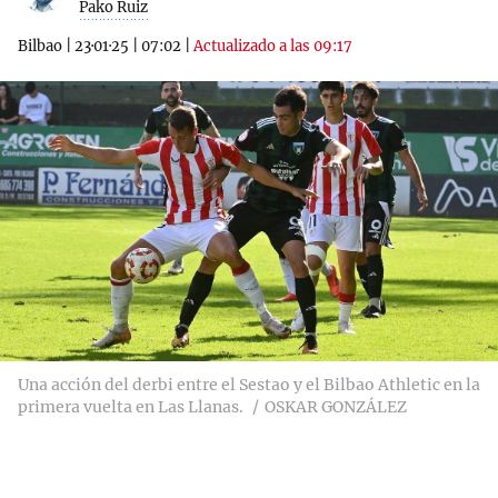
Pako Ruiz
Bilbao
|
23·01·25
|
07:02
|
Actualizado a las 09:17
Una acción del derbi entre el Sestao y el Bilbao Athletic en la
primera vuelta en Las Llanas.
OSKAR GONZÁLEZ