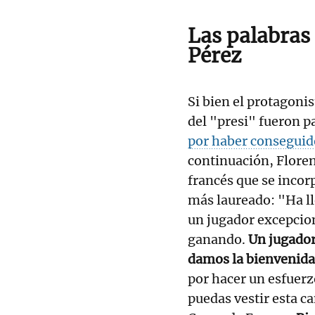
Las palabras 
Pérez
Si bien el protagoni
del "presi" fueron p
por haber conseguid
continuación, Floren
francés que se incor
más laureado: "Ha l
un jugador excepcion
ganando.
Un jugador
damos la bienvenida
por hacer un esfuer
puedas vestir esta ca