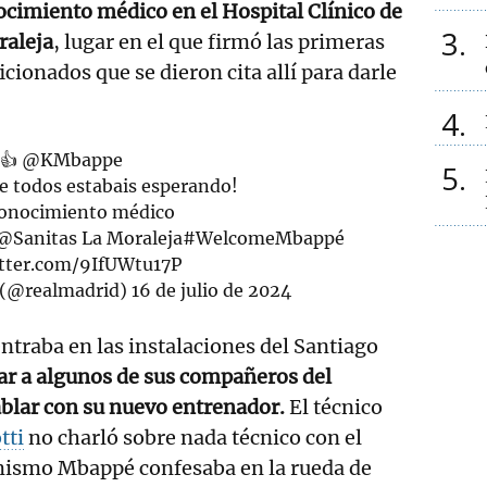
cimiento médico en el Hospital Clínico de
3
raleja
, lugar en el que firmó las primeras
ficionados que se dieron cita allí para darle
4
👍
@KMbappe
5
ue todos estabais esperando!
onocimiento médico
@Sanitas
La Moraleja
#WelcomeMbappé
itter.com/9IfUWtu17P
. (@realmadrid)
16 de julio de 2024
traba en las instalaciones del Santiago
ar a algunos de sus compañeros del
blar con su nuevo entrenador.
El técnico
tti
no charló sobre nada técnico con el
 mismo Mbappé confesaba en la rueda de