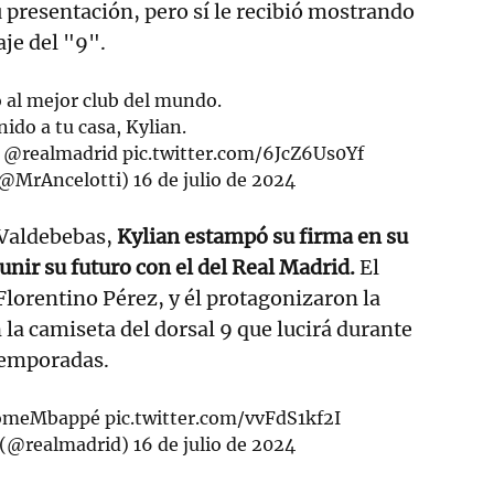
u presentación, pero sí le recibió mostrando
aje del "9".
 al mejor club del mundo.
ido a tu casa, Kylian.
@realmadrid
pic.twitter.com/6JcZ6Us0Yf
 (@MrAncelotti)
16 de julio de 2024
 Valdebebas,
Kylian estampó su firma en su
unir su futuro con el del Real Madrid.
El
 Florentino Pérez, y él protagonizaron la
n la camiseta del dorsal 9 que lucirá durante
 temporadas.
omeMbappé
pic.twitter.com/vvFdS1kf2I
. (@realmadrid)
16 de julio de 2024