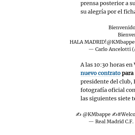
prensa posterior a s
su alegría por el fich
Bienvenido
Bienven
HALA MADRID!
@KMbappe
— Carlo Ancelotti
A las 10:30 horas en
nuevo contrato
para 
presidente del club,
fotografía oficial co
las siguientes siete
✍️
@KMbappe
✍️
#Welc
— Real Madrid C.F