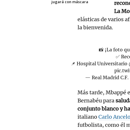
jugará con máscara
recono
La Mo
elásticas de varios a
la bienvenida.
📸 ¡La foto q
✅ Rec
📌 Hospital Universitario
pic.tw
— Real Madrid C.F
Más tarde, Mbappé en
Bernabéu para
salud
conjunto blanco y ha
italiano
Carlo Ancelo
futbolista, como él