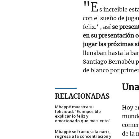
"E
s increíble es
con el sueño de juga
feliz.", así
se presen
en su presentación c
jugar las próximas s
llenaban hasta la ban
Santiago Bernabéu pa
de blanco por primer
Una
RELACIONADAS
Mbappé muestra su
Hoy er
felicidad: "Es imposible
mundo
explicar lo feliz y
emocionado que me siento"
comen
Mbappé se fractura la nariz,
de la 
regresa a la concentración y