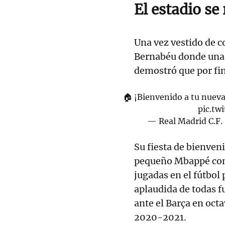
El estadio s
Una vez vestido de co
Bernabéu donde una o
demostró que por fin
🏠 ¡Bienvenido a tu nueva
pic.tw
— Real Madrid C.F
Su fiesta de bienven
pequeño Mbappé con 
jugadas en el fútbol
aplaudida de todas f
ante el Barça en oc
2020-2021.