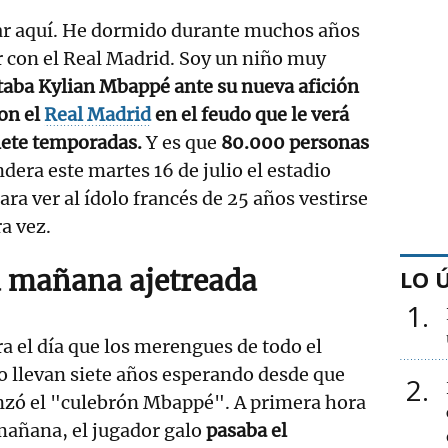
tar aquí. He dormido durante muchos años
r con el Real Madrid. Soy un niño muy
taba Kylian Mbappé ante su nueva afición
on el
Real Madrid
en el feudo que le verá
iete temporadas.
Y es que
80.000 personas
dera este martes 16 de julio el estadio
ra ver al ídolo francés de 25 años vestirse
a vez.
 mañana ajetreada
LO 
1
a el día que los merengues de todo el
 llevan siete años esperando desde que
2
zó el "culebrón Mbappé". A primera hora
mañana, el jugador galo
pasaba el