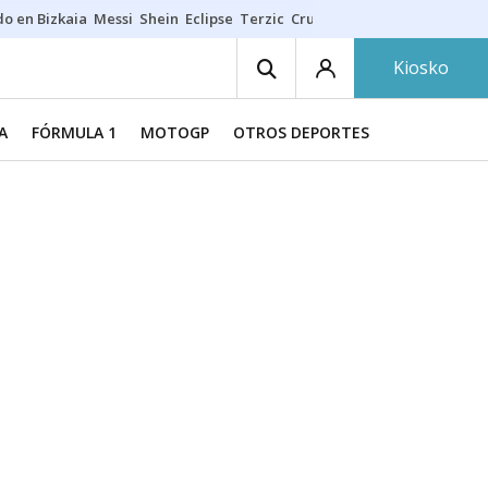
do en Bizkaia
Messi
Shein
Eclipse
Terzic
Cruz Gorbeia
Guía Macarfi
Kiosko
A
FÓRMULA 1
MOTOGP
OTROS DEPORTES