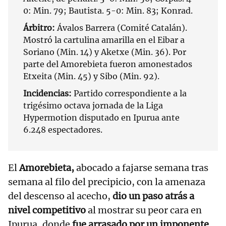
0: Min. 79; Bautista. 5-0: Min. 83; Konrad.
Árbitro:
Ávalos Barrera (Comité Catalán).
Mostró la cartulina amarilla en el Eibar a
Soriano (Min. 14) y Aketxe (Min. 36). Por
parte del Amorebieta fueron amonestados
Etxeita (Min. 45) y Sibo (Min. 92).
Incidencias:
Partido correspondiente a la
trigésimo octava jornada de la Liga
Hypermotion disputado en Ipurua ante
6.248 espectadores.
El
Amorebieta,
abocado a fajarse semana tras
semana al filo del precipicio, con la amenaza
del descenso al acecho,
dio un paso atrás a
nivel competitivo
al mostrar su peor cara en
Ipurua, donde
fue arrasado por un imponente