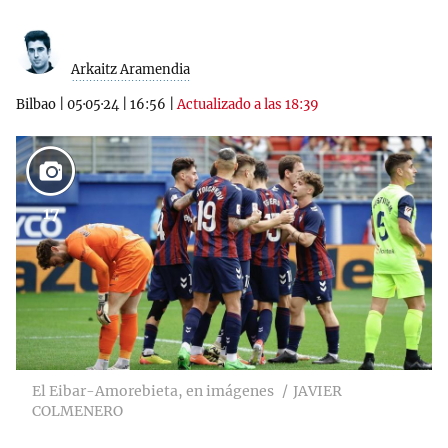
Arkaitz Aramendia
Bilbao
|
05·05·24
|
16:56
|
Actualizado a las 18:39
17
El Eibar-Amorebieta, en imágenes
JAVIER
COLMENERO