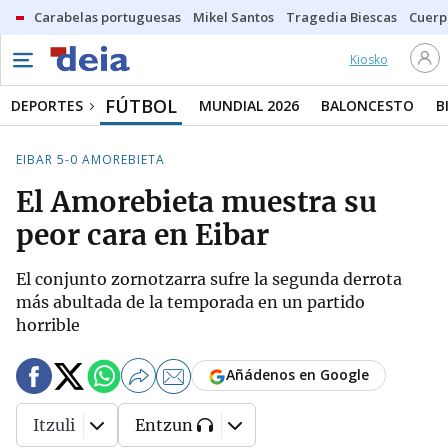
Carabelas portuguesas
Mikel Santos
Tragedia Biescas
Cuerp
Kiosko
FÚTBOL
DEPORTES
MUNDIAL 2026
BALONCESTO
B
EIBAR 5-0 AMOREBIETA
El Amorebieta muestra su
peor cara en Eibar
El conjunto zornotzarra sufre la segunda derrota
más abultada de la temporada en un partido
horrible
Añádenos en Google
Itzuli
Entzun