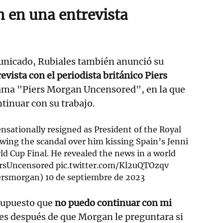
 en una entrevista
nicado, Rubiales también anunció su
evista con el periodista británico Piers
ama "Piers Morgan Uncensored", en la que
ntinuar con su trabajo.
sationally resigned as President of the Royal
wing the scandal over him kissing Spain’s Jenni
 Cup Final. He revealed the news in a world
rsUncensored
⁩
pic.twitter.com/Kl2uQTOzqv
ersmorgan)
10 de septiembre de 2023
 supuesto que
no puedo continuar con mi
les después de que Morgan le preguntara si