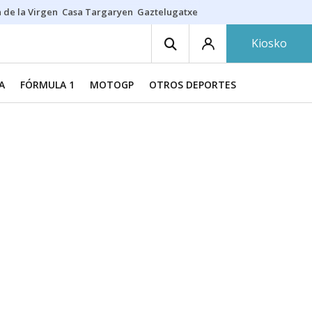
 de la Virgen
Casa Targaryen
Gaztelugatxe
Athletic
Aste Nagusia
C
Kiosko
A
FÓRMULA 1
MOTOGP
OTROS DEPORTES