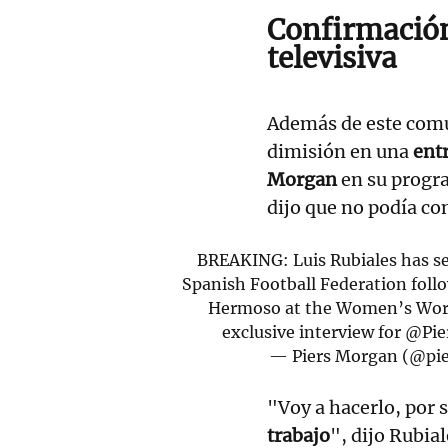
Confirmación
televisiva
Además de este comu
dimisión en una
entr
Morgan
en su progr
dijo que no podía co
BREAKING: Luis Rubiales has sen
Spanish Football Federation follo
Hermoso at the Women’s World
exclusive interview for ⁦
@Pie
— Piers Morgan (@pi
"Voy a hacerlo, por
trabajo
", dijo Rubia