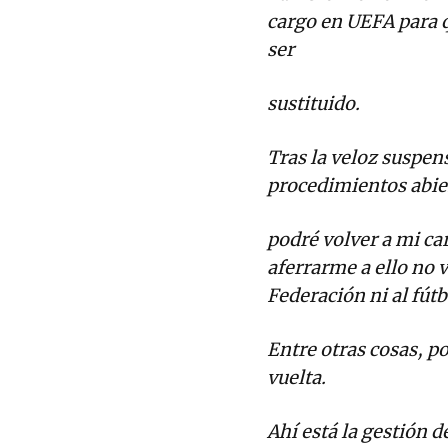
cargo en UEFA para q
ser
sustituido.
Tras la veloz suspen
procedimientos abier
podré volver a mi car
aferrarme a ello no v
Federación ni al fútb
Entre otras cosas, p
vuelta.
Ahí está la gestión d