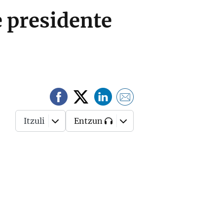
e presidente
Itzuli
Entzun