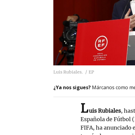
Luis Rubiales.
EP
¿Ya nos sigues?
Márcanos como me
L
uis Rubiales
, has
Española de Fútbol (
FIFA, ha anunciado 