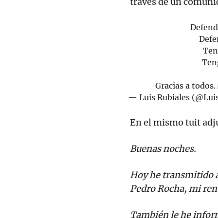
través de un comunic
Defend
Defe
Ten
Teng
Gracias a todos.
— Luis Rubiales (@Lui
En el mismo tuit adju
Buenas noches.
Hoy he transmitido a
Pedro Rocha, mi renu
También le he infor