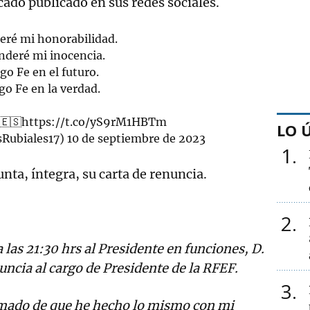
ado publicado en sus redes sociales.
eré mi honorabilidad.
nderé mi inocencia.
go Fe en el futuro.
o Fe en la verdad.
 🇪🇸
https://t.co/yS9rM1HBTm
LO 
sRubiales17)
10 de septiembre de 2023
1
nta, íntegra, su carta de renuncia.
2
 las 21:30 hrs al Presidente en funciones, D.
ncia al cargo de Presidente de la RFEF.
3
mado de que he hecho lo mismo con mi