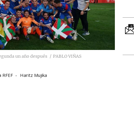
Segunda un año después
PABLO VIÑAS
a RFEF
Haritz Mujika