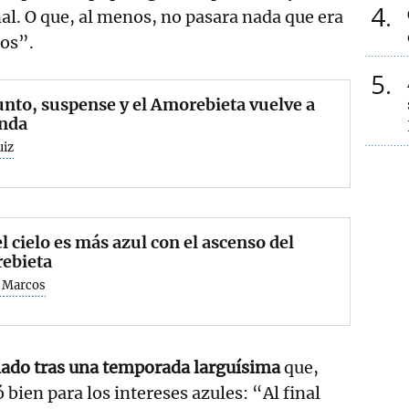
4
nal. O que, al menos, no pasara nada que era
ros”.
5
nto, suspense y el Amorebieta vuelve a
nda
uiz
l cielo es más azul con el ascenso del
ebieta
 Marcos
iado tras una temporada larguísima
que,
ien para los intereses azules: “Al final