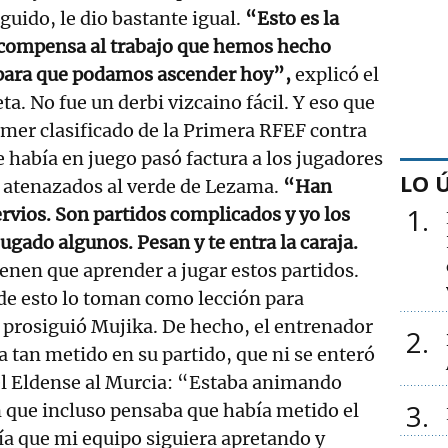
guido, le dio bastante igual.
“Esto es la
recompensa al trabajo que hemos hecho
 para que podamos ascender hoy”,
explicó el
a. No fue un derbi vizcaino fácil. Y eso que
imer clasificado de la Primera RFEF contra
e había en juego pasó factura a los jugadores
LO 
 atenazados al verde de Lezama.
“Han
1
vios. Son partidos complicados y yo los
ugado algunos. Pesan y te entra la caraja.
ienen que aprender a jugar estos partidos.
de esto lo toman como lección para
 prosiguió Mujika. De hecho, el entrenador
2
 tan metido en su partido, que ni se enteró
el Eldense al Murcia: “Estaba animando
3
n que incluso pensaba que había metido el
ía que mi equipo siguiera apretando y