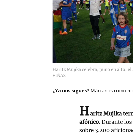
Haritz Mujika celebra, puño en alto, e
VIÑAS
¿Ya nos sigues?
Márcanos como me
H
aritz Mujika ter
afónico.
Durante los
sobre 3.200 aficiona