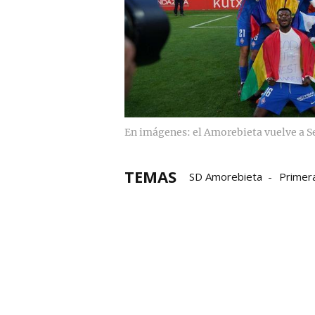
En imágenes: el Amorebieta vuelve a 
TEMAS
SD Amorebieta
Primer