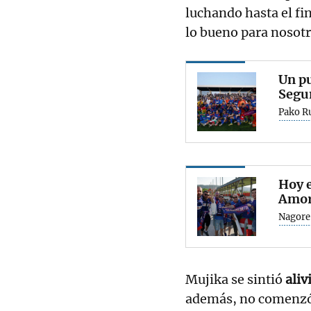
luchando hasta el fi
lo bueno para nosot
Un pu
Segu
Pako R
Hoy e
Amor
Nagore
Mujika se sintió
aliv
además, no comenzó b