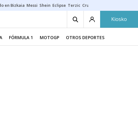
do en Bizkaia
Messi
Shein
Eclipse
Terzic
Cruz Gorbeia
Guía Macarfi
Kiosko
A
FÓRMULA 1
MOTOGP
OTROS DEPORTES