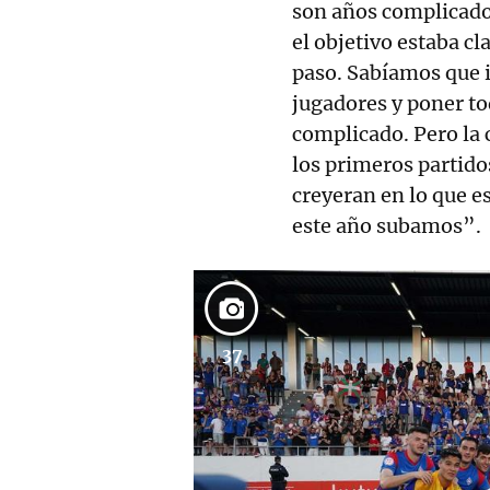
son años complicado
el objetivo estaba cl
paso. Sabíamos que i
jugadores y poner t
complicado. Pero la
los primeros partid
creyeran en lo que e
este año subamos”.
37