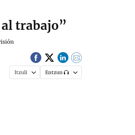
al trabajo”
visión
Itzuli
Entzun