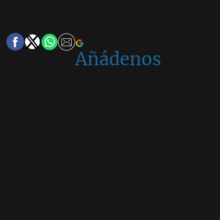
Añádenos
en
Google