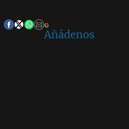
Añádenos
en
Google